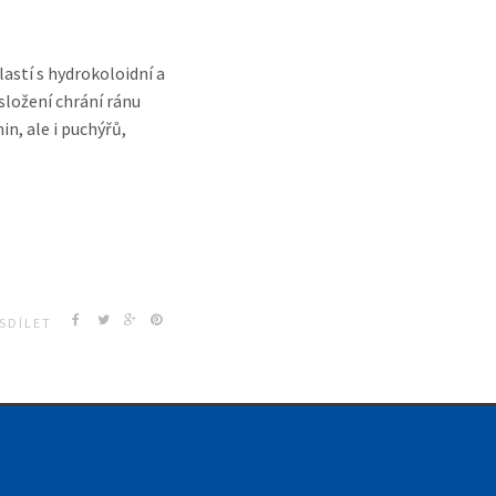
astí s hydrokoloidní a
složení chrání ránu
n, ale i puchýřů,
e.
SDÍLET