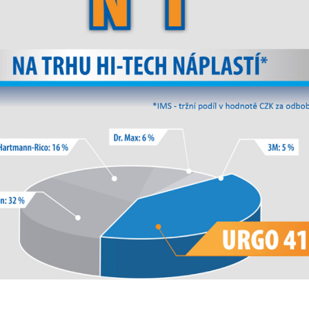
Nezbytné
Tyto
soubory
cookie
nejsou
volitelné.
Jsou
nezbytné
pro
fungování
webových
stránek.
Statistiky
Abychom
mohli
zlepšovat
funkčnost a