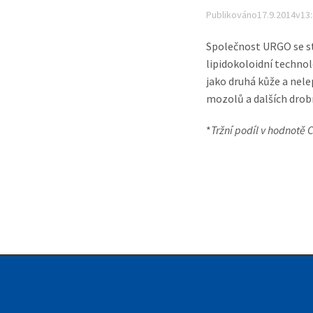
Publikováno17.9.2014v13
Společnost URGO se s
lipidokoloidní technol
jako druhá kůže a nele
W
mozolů a dalších drob
*
Tržní podíl v hodnotě