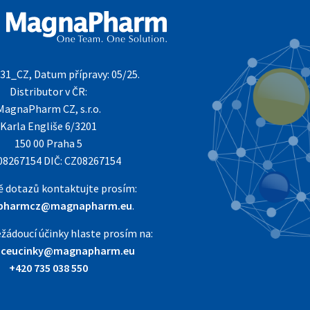
1_CZ, Datum přípravy: 05/25.
Distributor v ČR:
MagnaPharm CZ, s.r.o.
Karla Engliše 6/3201
150 00 Praha 5
 08267154 DIČ: CZ08267154
ě dotazů kontaktujte prosím:
pharmcz@magnapharm.eu
.
žádoucí účinky hlaste prosím na:
uceucinky@magnapharm.eu
+420 735 038 550