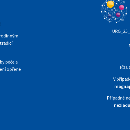
funkce z
webu zmizí.
Marketing
URG_25_3
 rodinným
Sdílením svých
zájmů a chování
tradicí
při návštěvě našich
stránek zvyšujete
šanci na zobrazení
by péče a
personalizovaného
IČO:
šení opřené
obsahu a nabídek.
V případ
magna
Případné ne
neziad