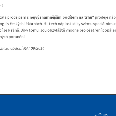
strukturu
:47
webových
stránek na
Web není v provozu!
tala prodejcem s
nejvýznamnějším podílem na trhu*
prodeje nápl
základě
ogií v českých lékárnách. Hi-tech náplasti díky svému speciálnímu 
toho, jak se
pí se k ráně. Díky tomu jsou obzvláště vhodné pro ošetření popáleni
webové
eb humercz.cz nyní není v provozu. Omlouváme se za vzniklé potíž
stránky
ných poranění.
používají.
 CZK za období MAT 09/2014
Uživatelská
zkušenost
Aby naše
webové
stránky
fungovaly při
vaší návštěvě
co nejlépe.
Pokud tyto
cookies
odmítnete,
některé