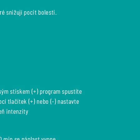
 snižují pocit bolesti.
kým stiskem
(+)
program spustíte
cí tlačítek
(+)
nebo
(-)
nastavte
eň intenzity
0 min se náplast vypne