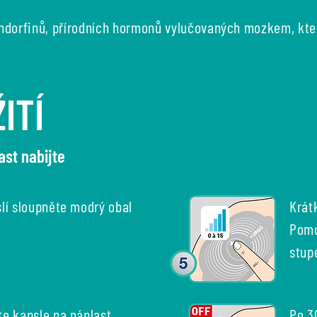
ndorfinů, přírodních hormonů vylučovaných mozkem, které
ITÍ
ast nabijte
lí sloupněte modrý obal
Krát
Pomo
stup
te kapsle na náplast
Po 3