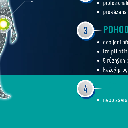
profesionál
prokázaná 
POHO
dobíjení p
lze přiloži
5 různých
každý prog
ŽÁDNÉ
nebo závis