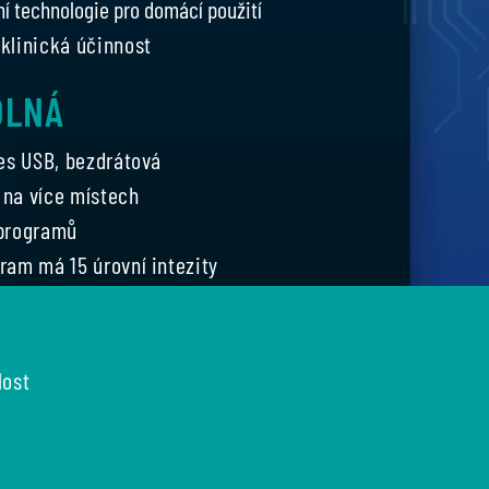
ní technologie pro domácí použití
klinická účinnost
DLNÁ
řes USB, bezdrátová
t na více místech
 programů
ram má 15 úrovní intezity
 VEDLEJŠÍ ÚČINKY
lost