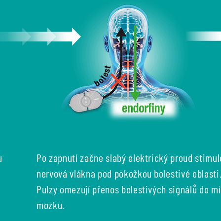
u
Po zapnutí začne slabý elektrický proud stimul
a
nervová vlákna pod pokožkou bolestivé oblasti
Pulzy omezují přenos bolestivých signálů do m
mozku.