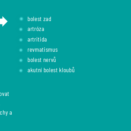
OKAMŽITÁ ÚLEVA
bolest zad
artróza
artritida
revmatismus
bolest nervů
akutní bolest kloubů
ovat
.
íchy a