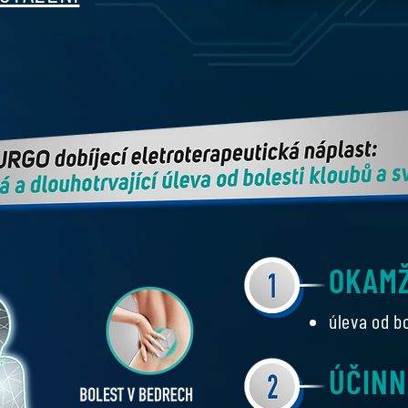
OKAMŽ
úleva od bo
ÚČIN