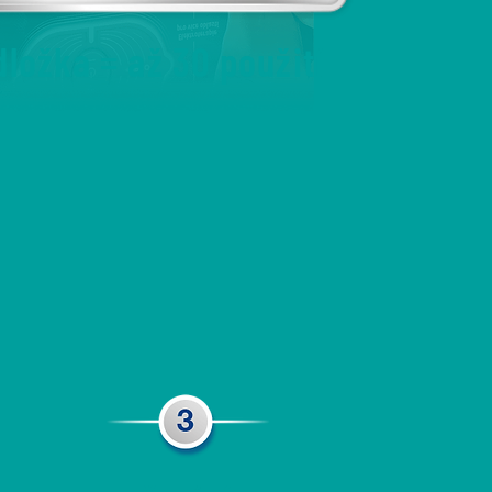
dložka = až 30 použití