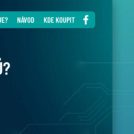
JE?
NÁVOD
KDE KOUPIT
Ů?