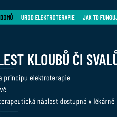
DOMŮ
URGO ELEKTROTERAPIE
JAK TO FUNGU
LEST KLOUBŮ ČI SVAL
a principu elektroterapie
evě
oterapeutická náplast dostupná v lékárně