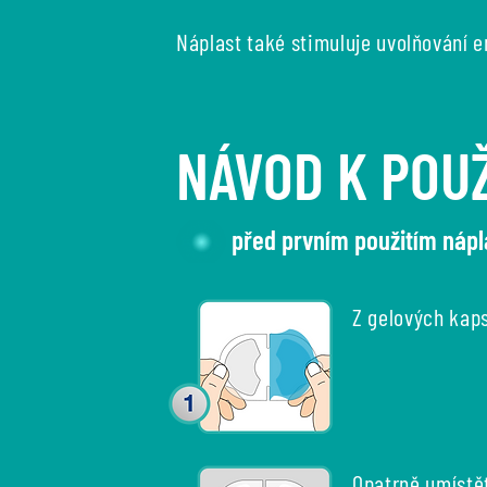
Náplast také stimuluje uvolňování e
NÁVOD K POUŽ
před prvním použitím nápl
Z gelových kaps
Opatrně umístě