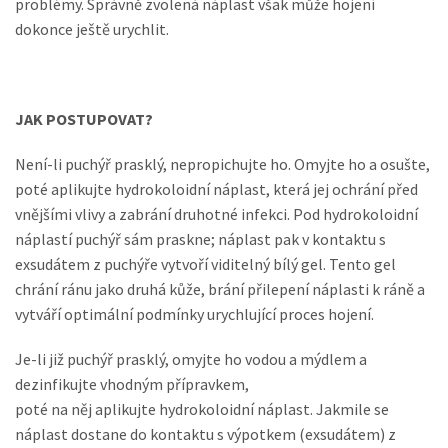
problémy. Správně zvolená náplast však může hojení
strukturu
dokonce ještě urychlit.
webových
stránek na
základě
toho, jak se
webové
JAK POSTUPOVAT?
stránky
používají.
Není-li puchýř prasklý, nepropichujte ho. Omyjte ho a osušte,
poté aplikujte hydrokoloidní náplast, která jej ochrání před
vnějšími vlivy a zabrání druhotné infekci. Pod hydrokoloidní
Uživatelská
náplastí puchýř sám praskne; náplast pak v kontaktu s
zkušenost
exsudátem z puchýře vytvoří viditelný bílý gel. Tento gel
Aby naše
webové
chrání ránu jako druhá kůže, brání přilepení náplasti k ráně a
stránky
vytváří optimální podmínky urychlující proces hojení.
fungovaly při
vaší návštěvě
Je-li již puchýř prasklý, omyjte ho vodou a mýdlem a
co nejlépe.
dezinfikujte vhodným přípravkem,
Pokud tyto
cookies
poté na něj aplikujte hydrokoloidní náplast. Jakmile se
odmítnete,
náplast dostane do kontaktu s výpotkem (exsudátem) z
některé