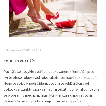
Nezbytné
Tyto
soubory
cookie
nejsou
volitelné.
Jsou
Publikováno4.2.2016v12:52
nezbytné
pro
fungování
CO JE TO PUCHÝŘ?
webových
stránek.
Puchýře se obvykle tvoří po opakovaném tření kůže proti
tvrdé ploše (obuv, nástroje, rukojeť tenisové rakety apod.).
Nejprve dojde k podráždění, potom se oddělí škára od
Statistiky
pokožky a vzniklý váček se naplní tekutinou (lymfou). Jedná
Abychom
se o obranný mechanizmus, kterým kůže chrání spodní
mohli
zlepšovat
tkáně. S hojením puchýřů nejsou ve většině případů
funkčnost a