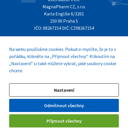
funkce z
MagnaPharm CZ, s.r.o.
webu zmizí.
Karla Engliše 6/3201
150 00 Praha 5
IČO: 08267154 DIČ: CZ08267154
Marketing
Sdílením svých
V případě dotazů kontaktujte prosím:
zájmů a chování
magnapharmcz@magnapharm.eu
.
při návštěvě našich
Na webu používáme cookies. Pokud si myslíte, že je to v
stránek zvyšujete
pořádku, klikněte na „Přijmout všechny“. Kliknutím na
Případné nežádoucí účinky hlaste prosím na:
šanci na zobrazení
„Nastavení“ si také můžete vybrat, jaké soubory cookie
personalizovaného
neziaduceucinky@magnapharm.eu
chcete.
obsahu a nabídek.
+420 735 038 550
Nastavení
© 2024
MagnaPharm CZ, s.r.o.
. Všechna práva vyhrazena.
Výrobce produktů URGO SAS
Odmítnout všechny
Úvod
Novinky
Produkty
Kontakty
Pravidla soutěží
Zásady ochrany osobních údajů
URGO Humer
URGO Medical
Přijmout všechny
URGO Humex