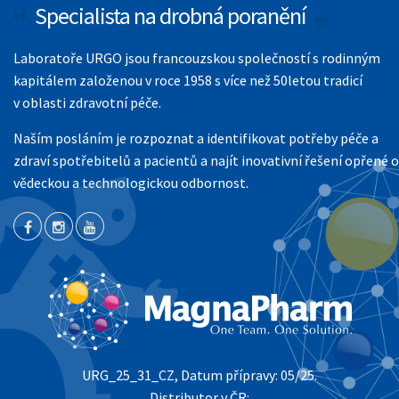
Specialista na drobná poranění
strukturu
Web humercz.cz nyní není v provozu. Omlouváme se za
webových
vzniklé potíže.
stránek na
Laboratoře URGO jsou francouzskou společností s rodinným
základě
kapitálem založenou v roce 1958 s více než 50letou tradicí
toho, jak se
v oblasti zdravotní péče.
webové
stránky
Naším posláním je rozpoznat a identifikovat potřeby péče a
používají.
zdraví spotřebitelů a pacientů a najít inovativní řešení opřené o
vědeckou a technologickou odbornost.
Uživatelská
zkušenost
Aby naše
webové
stránky
fungovaly při
vaší návštěvě
co nejlépe.
Pokud tyto
cookies
URG_25_31_CZ, Datum přípravy: 05/25.
odmítnete,
některé
Distributor v ČR: