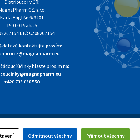
Distributor v ČR:
MagnaPharm CZ, s.r.o.
Karla Engliše 6/3201
150 00 Praha 5
 08267154 DIČ: CZ08267154
ě dotazů kontaktujte prosím:
pharmcz@magnapharm.eu
.
žádoucí účinky hlaste prosím na:
uceucinky@magnapharm.eu
+420 735 038 550
akty
Pravidla soutěží
Zásady ochrany osobních údajů
O Humex
tavení
Odmítnout všechny
Přijmout všechny