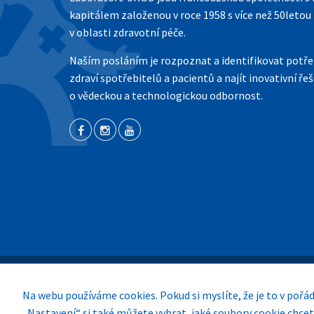
kapitálem založenou v roce 1958 s více než 50letou 
v oblasti zdravotní péče.
Naším posláním je rozpoznat a identifikovat potře
zdraví spotřebitelů a pacientů a najít inovativní ře
o vědeckou a technologickou odbornost.
Na webu používáme cookies. Pokud si myslíte, že je to v pořá
© 2024
MagnaPharm CZ, s.r.o.
. Všechna práva vyhrazena.
„Nastavení“ si také můžete vybrat, jaké soubory cookie chcet