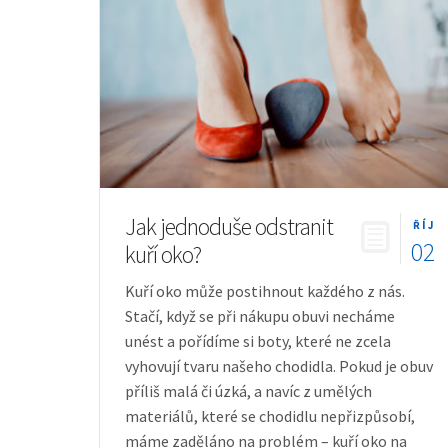
Jak jednoduše odstranit
ŘÍJ
02
kuří oko?
Kuří oko může postihnout každého z nás.
Stačí, když se při nákupu obuvi necháme
unést a pořídíme si boty, které ne zcela
vyhovují tvaru našeho chodidla. Pokud je obuv
příliš malá či úzká, a navíc z umělých
materiálů, které se chodidlu nepřizpůsobí,
máme zaděláno na problém – kuří oko na