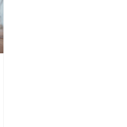
Nezbytné
Tyto
soubory
cookie
nejsou
volitelné.
Jsou
nezbytné
pro
fungování
webových
stránek.
Statistiky
Abychom
mohli
zlepšovat
funkčnost a