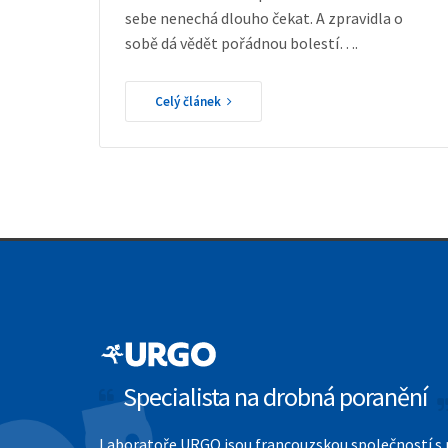
sebe nenechá dlouho čekat. A zpravidla o
sobě dá vědět pořádnou bolestí….
W
Celý článek
Specialista na drobná poranění
Laboratoře URGO jsou francouzskou společností s