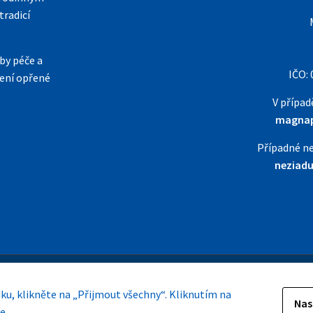
funkce z
tradicí
webu zmizí.
by péče a
Marketing
IČO:
šení opřené
Sdílením svých
V případ
zájmů a chování
při návštěvě našich
magna
stránek zvyšujete
šanci na zobrazení
Případné ne
personalizovaného
neziad
obsahu a nabídek.
Úvod
Novinky
Produkty
Kont
dku, klikněte na „Přijmout všechny“. Kliknutím na
URGO Humer
URGO Medical
URG
Nas
e.